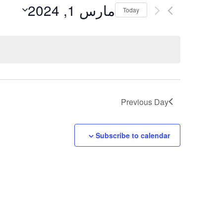
by
مارس 1, 2024
Keyword.
Today
Views
Select
date.
Navigation
Previous Day
Subscribe to calendar