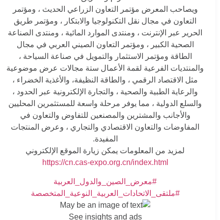
ويصاحب المعرض مؤتمر التعاون الزراعي الحديث ، ومؤتمر
التعاون في مجال نقل التكنولوجيا والابتكار ، ومؤتمر طريق
الحرير عبر الإنترنت ، ومنتدى الموارد المائية ، ومنتدى الصناعة
الصحية الكبير ، ومؤتمر التعاون الصيني العربي في مجال
الطاقة ومؤتمر الاستثمار والتمويل في صناعة السياحة ،
والمنتديات الفرعية لقمة الأعمال ستة مجالات عرض موضوعية
مثل الاقتصاد الرقمي ، والطاقة النظيفة، والأغذية الخضراء ،
والرعاية الطبية والصحية ، والتجارة الإلكترونية عبر الحدود ،
والسلع الدولية ، مما يوفر مرحلة واسعة للمستثمرين المحليين
والأجانب والمشترين والمصنعين للتفاوض والتعاون في
المفاوضات والتعاون الاقتصادي والتجاري ، وعرض المنتجات
المفيدة.
لمزيد من المعلومات يمكن زيارة الموقع الإلكتروني
https://cn.cas-expo.org.cn/index.html
#معرض_الصين_والدول_العربية
#ملتقى_الاتحادات_العربية_النوعية_المتخصصة
See insights and ads