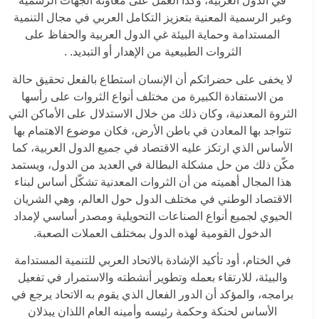
في الدول العربية، وكذا العمل على معاونة الجهات الرسمية
وغير الرسمية المعنية بتعزيز التكامل العربي في مجال التنمية
المستدامة وحماية البيئة غي الدول العربية والحفاظ على
الثروات الطبيعية من الإهدار أو التبديد. .
لا يخفى على حضراتكم أن الإنسان استطاع بالفعل تحقيق حالة
من الاستفادة الكبيرة من مختلف أنواع الثروات على رأسها
الثروة المعدنية، وكان ذلك من خلال الاستدلال على الأماكن التي
تتواجد بها المعادن في باطن الأرض، فكان موضوع الاهتمام بها
الأساس الذي ارتكز عليه الاقتصاد في جميع الدول العربية، كما
مكّن ذلك من حل مشكلة البطالة في العديد من الدول، ويستمد
هذا المجال أهميته من أن الثروات المعدنية تشكّل أساس لبناء
الاقتصاد الوطني في مختلف الدول حول العالم، وهي الشريان
الحيوي لجميع أنواع الصناعات التحويلية ومصدر أساسي لإمداد
الدخول القومية لهذه الدول بمختلف العملات الصعبة.
في الختام، أود تأكيد الإشادة بالاتحاد العربي للتنمية المستدامة
والبيئة، للارتقاء بعمله وتطوير أنشطته والاستمرار في تفعيل
برامجه، والمؤكد أن الدور الفعال الذي يقوم به الاتحاد يرجع في
الأساس لحنكة وحكمة رئيسه وأمينه العام اللذان يبذلان