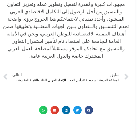
مجهودات كبيرة ومُقدرة لتفعيل وتطوير عمله وتعزيز التعاون
والتنسيق من أجل الوصول إلى التكامل الاقتصادي العربي
المنشود، وأُجدد تمنياتي لاجتماعكم هذا الخروج برؤى واضحة
تخدم التنســيق والــتعاون بــين الجهات المعنــية وتطبيقها ضمن
أهـداف التنمـية الاقتصـادية للـوطن العربـي، ونحن في الأمانة
العامة للجامعة على استعداد تام لتأمين استمرار التعاون
والتنسيق مع اتحادكم الموقر مستقبلاً لمصلحة العمل العربي
المشترك خاصة والدول العربية عامة.
سابق
التالي
المملكة العربية السعودية تترأس الدورة 64 للمجلس التنفيذي للمنظمة العربية للتنمية الصناعية:
الإتحاد العربي للبناء والتنمية العقارية برئاسة سعودية، العتيبي رئيساً للإتحاد العربي للبناء والتنمية العقارية